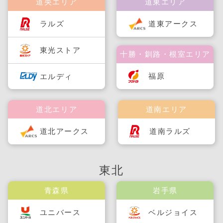
道央エリア
道東エリア
ラルズ
道東アークス
東光ストア
十勝・釧路・根室エリア
福原
エルディ
道北エリア
道南エリア
道北アークス
道南ラルズ
東北
青森県
岩手県
ユニバース
ベルジョイス