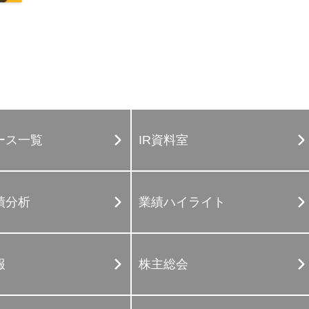
ース一覧
IR資料室
績分析
業績ハイライト
報
株主総会