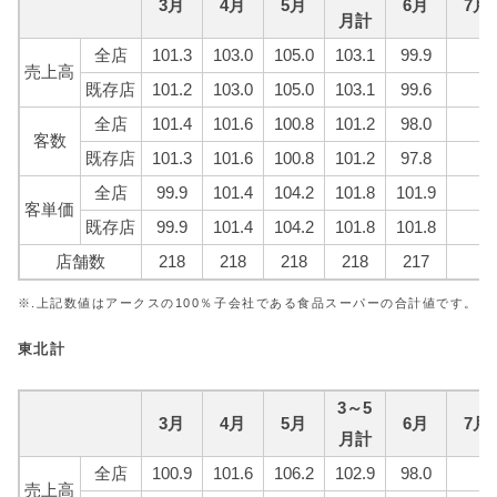
3月
4月
5月
6月
7月
月計
全店
101.3
103.0
105.0
103.1
99.9
売上高
既存店
101.2
103.0
105.0
103.1
99.6
全店
101.4
101.6
100.8
101.2
98.0
客数
既存店
101.3
101.6
100.8
101.2
97.8
全店
99.9
101.4
104.2
101.8
101.9
客単価
既存店
99.9
101.4
104.2
101.8
101.8
店舗数
218
218
218
218
217
※.上記数値はアークスの100％子会社である食品スーパーの合計値です。
東北計
3～5
3月
4月
5月
6月
7月
月計
全店
100.9
101.6
106.2
102.9
98.0
売上高