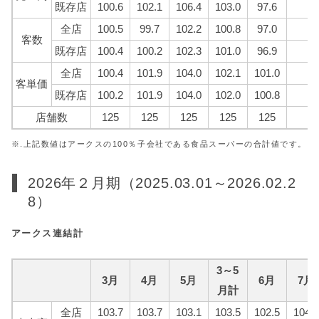
既存店
100.6
102.1
106.4
103.0
97.6
全店
100.5
99.7
102.2
100.8
97.0
客数
既存店
100.4
100.2
102.3
101.0
96.9
全店
100.4
101.9
104.0
102.1
101.0
客単価
既存店
100.2
101.9
104.0
102.0
100.8
店舗数
125
125
125
125
125
※.上記数値はアークスの100％子会社である食品スーパーの合計値です。
2026年２月期（2025.03.01～2026.02.2
8）
アークス連結計
3～5
3月
4月
5月
6月
7月
月計
全店
103.7
103.7
103.1
103.5
102.5
104.5