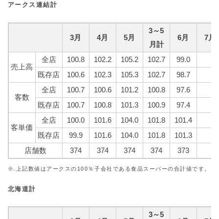
アークス連結計
3～5
3月
4月
5月
6月
7月
月計
全店
100.8
102.2
105.2
102.7
99.0
売上高
既存店
100.6
102.3
105.3
102.7
98.7
全店
100.7
100.6
101.2
100.8
97.6
客数
既存店
100.7
100.8
101.3
100.9
97.4
全店
100.0
101.6
104.0
101.8
101.4
客単価
既存店
99.9
101.6
104.0
101.8
101.3
店舗数
374
374
374
374
373
※.上記数値はアークスの100％子会社である食品スーパーの合計値です。
北海道計
3～5