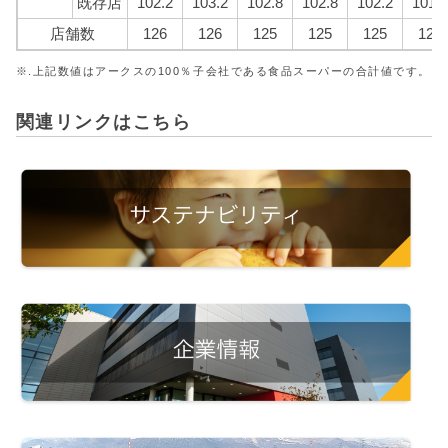
既存店
102.2
103.2
102.8
102.8
102.2
101.9
店舗数
126
126
125
125
125
125
※.上記数値はアークスの100％子会社である食品スーパーの合計値です。
関連リンクはこちら