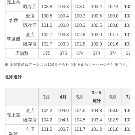
売上高
既存店
103.8
103.3
103.0
103.4
102.4
103.6
全店
100.9
100.4
100.3
100.5
100.8
102.6
客数
既存店
101.0
100.0
100.3
100.5
100.8
101.6
全店
102.7
103.3
102.8
103.0
101.7
101.9
客単価
既存店
102.7
103.3
102.8
102.9
101.6
101.9
店舗数
375
375
374
374
374
374
※.上記数値はアークスの100％子会社である食品スーパーの合計値です。
北海道計
3～5
3月
4月
5月
6月
7月
月計
全店
104.2
104.0
104.5
104.3
103.0
104.9
売上高
既存店
104.2
104.1
104.5
103.4
102.9
103.8
全店
101.2
100.7
101.7
101.2
101.8
102.9
客数