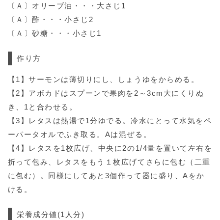
〔Ａ〕オリーブ油・・・大さじ1
〔Ａ〕酢・・・小さじ2
〔Ａ〕砂糖・・・小さじ1
作り方
【1】サーモンは薄切りにし、しょうゆをからめる。
【2】アボカドはスプーンで果肉を2～3cm大にくりぬ
き、1と合わせる。
【3】レタスは熱湯で1分ゆでる。冷水にとって水気をペ
ーパータオルでふき取る。Aは混ぜる。
【4】レタスを1枚広げ、中央に2の1/4量を置いて左右を
折って包み、レタスをもう１枚広げてさらに包む（二重
に包む）。同様にしてあと3個作って器に盛り、Aをか
ける。
栄養成分値
(1人分)