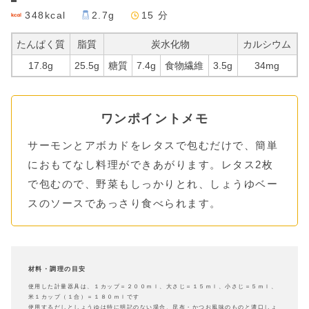
348kcal
2.7g
15 分
たんぱく質
脂質
炭水化物
カルシウム
17.8g
25.5g
糖質
7.4g
食物繊維
3.5g
34mg
ワンポイントメモ
サーモンとアボカドをレタスで包むだけで、簡単
におもてなし料理ができあがります。レタス2枚
で包むので、野菜もしっかりとれ、しょうゆベー
スのソースであっさり食べられます。
材料・調理の目安
使用した計量器具は、１カップ＝２００ｍｌ、大さじ＝１５ｍｌ、小さじ＝５ｍｌ、
米１カップ（１合）＝１８０ｍｌです
使用するだしとしょうゆは特に明記のない場合、昆布・かつお風味のものと濃口しょ