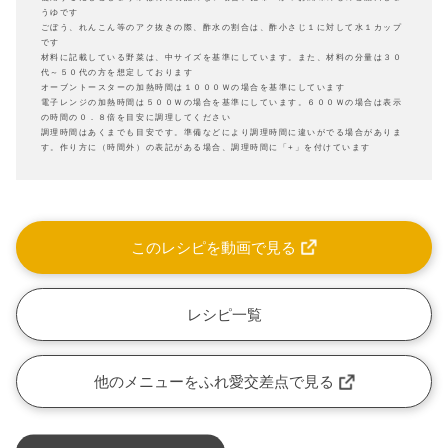
うゆです
ごぼう、れんこん等のアク抜きの際、酢水の割合は、酢小さじ１に対して水１カップ
です
材料に記載している野菜は、中サイズを基準にしています。また、材料の分量は３０
代～５０代の方を想定しております
オーブントースターの加熱時間は１０００Ｗの場合を基準にしています
電子レンジの加熱時間は５００Ｗの場合を基準にしています。６００Ｗの場合は表示
の時間の０．８倍を目安に調理してください
調理時間はあくまでも目安です。準備などにより調理時間に違いがでる場合がありま
す。作り方に（時間外）の表記がある場合、調理時間に「+」を付けています
このレシピを動画で見る
レシピ一覧
他のメニューをふれ愛交差点で見る