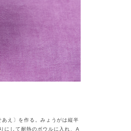
そあえ〕を作る。みょうがは縦半
りにして耐熱のボウルに入れ、A