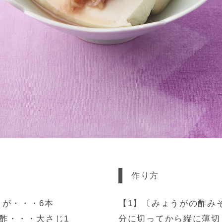
作り方
が・・・6本
【1】〔みょうがの酢み
酢・・・大さじ1
分に切ってから縦に薄切