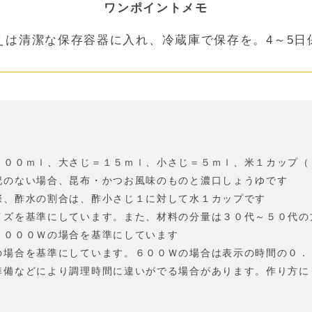
ワンポイントメモ
えは清潔な保存容器に入れ、冷蔵庫で保存を。4～5日
２００ｍｌ、大さじ＝１５ｍｌ、小さじ＝５ｍｌ、米１カップ（
記のない場合、昆布・かつお風味のものと濃口しょうゆです
際、酢水の割合は、酢小さじ１に対して水１カップです
イズを基準にしています。また、材料の分量は３０代～５０代の
１０００Ｗの場合を基準にしています
の場合を基準にしています。６００Ｗの場合は表示の時間の０．
準備などにより調理時間に違いがでる場合があります。作り方に