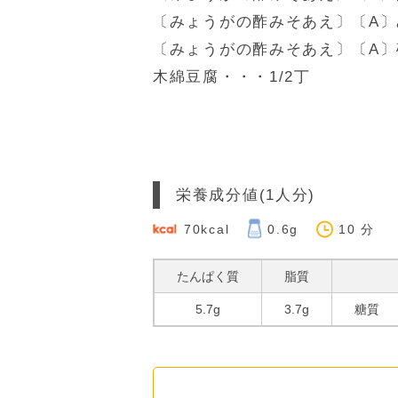
〔みょうがの酢みそあえ〕〔A〕
〔みょうがの酢みそあえ〕〔A〕
木綿豆腐・・・1/2丁
栄養成分値
(1人分)
70kcal
0.6g
10 分
たんぱく質
脂質
5.7g
3.7g
糖質