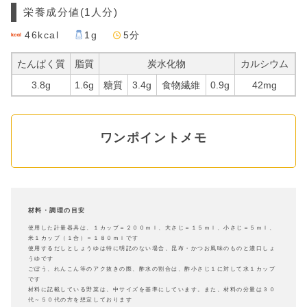
栄養成分値
(1人分)
46kcal
1g
5分
たんぱく質
脂質
炭水化物
カルシウム
3.8g
1.6g
糖質
3.4g
食物繊維
0.9g
42mg
ワンポイントメモ
材料・調理の目安
使用した計量器具は、１カップ＝２００ｍｌ、大さじ＝１５ｍｌ、小さじ＝５ｍｌ、
米１カップ（１合）＝１８０ｍｌです
使用するだしとしょうゆは特に明記のない場合、昆布・かつお風味のものと濃口しょ
うゆです
ごぼう、れんこん等のアク抜きの際、酢水の割合は、酢小さじ１に対して水１カップ
です
材料に記載している野菜は、中サイズを基準にしています。また、材料の分量は３０
代～５０代の方を想定しております