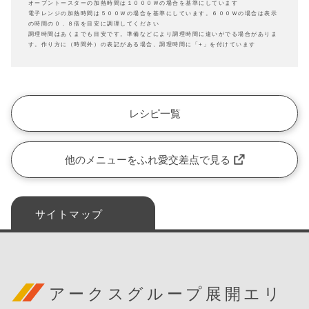
オーブントースターの加熱時間は１０００Ｗの場合を基準にしています
電子レンジの加熱時間は５００Ｗの場合を基準にしています。６００Ｗの場合は表示
の時間の０．８倍を目安に調理してください
調理時間はあくまでも目安です。準備などにより調理時間に違いがでる場合がありま
す。作り方に（時間外）の表記がある場合、調理時間に「+」を付けています
レシピ一覧
他のメニューをふれ愛交差点で見る
サイトマップ
アークスグループ展開エリ