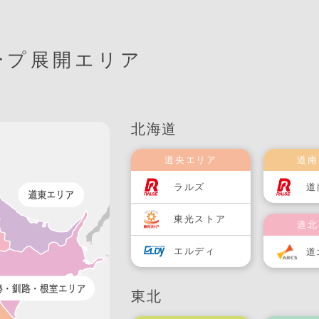
ープ展開エリア
北海道
道央エリア
道南
ラルズ
道
東光ストア
道北
エルディ
道
東北