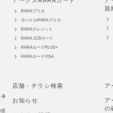
アークスRARAカード
ア
規
RARAプリカ
モバイルRARAプリカ
RARAクレジット
RARA JCBカード
RARAカードPLUS+
RARAカードVISA
店舗・チラシ検索
ア
ト募
お知らせ
ア
の
加盟