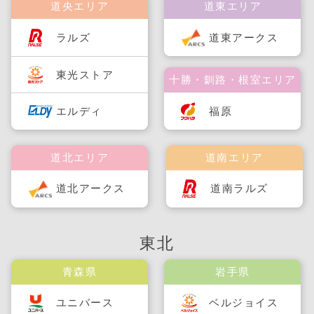
道央エリア
道東エリア
ラルズ
道東アークス
東光ストア
十勝・釧路・根室エリア
福原
エルディ
道北エリア
道南エリア
道北アークス
道南ラルズ
東北
青森県
岩手県
ユニバース
ベルジョイス