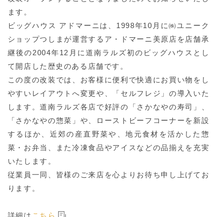
ます。
ビッグハウス アドマーニは、1998年10月に㈱ユニーク
ショップつしまが運営するア・ドマーニ美原店を店舗承
継後の2004年12月に道南ラルズ初のビッグハウスとし
て開店した歴史のある店舗です。
この度の改装では、お客様に便利で快適にお買い物をし
やすいレイアウトへ変更や、「セルフレジ」の導入いた
します。道南ラルズ各店で好評の「さかなやの寿司」、
「さかなやの惣菜」や、ローストビーフコーナーを新設
するほか、近郊の産直野菜や、地元食材を活かした惣
菜・お弁当、また冷凍食品やアイスなどの品揃えを充実
いたします。
従業員一同、皆様のご来店を心よりお待ち申し上げてお
ります。
詳細は
こちら