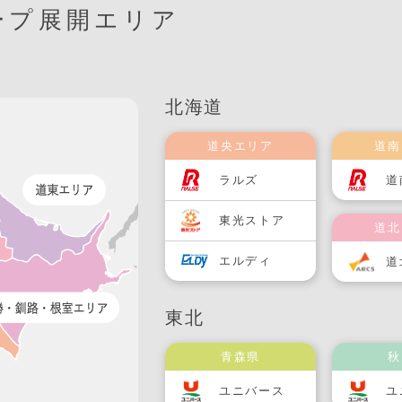
ープ展開エリア
北海道
道央エリア
道南
ラルズ
道
東光ストア
道北
エルディ
道
東北
青森県
秋
ユニバース
ユ