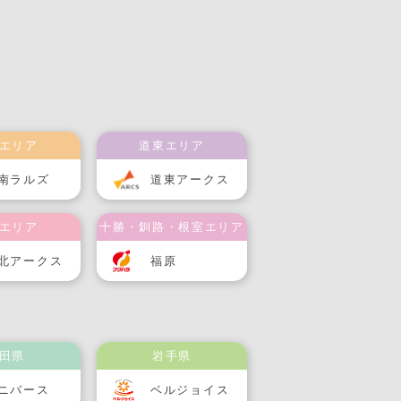
エリア
道東エリア
南ラルズ
道東アークス
エリア
十勝・釧路・根室エリア
北アークス
福原
田県
岩手県
ニバース
ベルジョイス