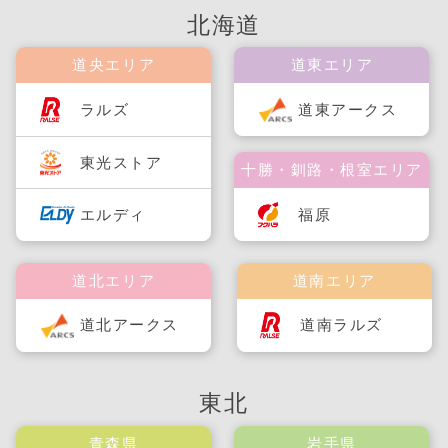
北海道
道央エリア
道東エリア
ラルズ
道東アークス
東光ストア
十勝・釧路・根室エリア
福原
エルディ
道北エリア
道南エリア
道北アークス
道南ラルズ
東北
青森県
岩手県