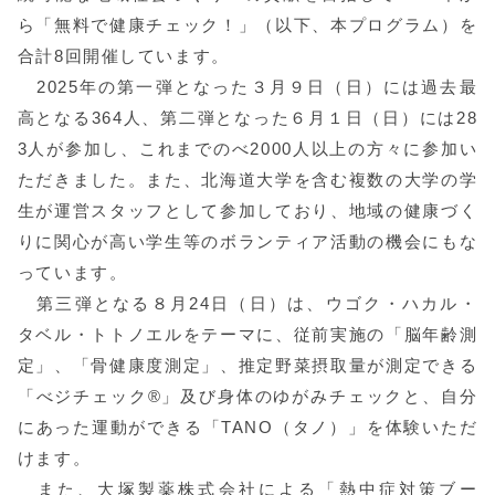
ら「無料で健康チェック！」（以下、本プログラム）を
合計8回開催しています。
2025年の第一弾となった３月９日（日）には過去最
高となる364人、第二弾となった６月１日（日）には28
3人が参加し、これまでのべ2000人以上の方々に参加い
ただきました。また、北海道大学を含む複数の大学の学
生が運営スタッフとして参加しており、地域の健康づく
りに関心が高い学生等のボランティア活動の機会にもな
っています。
第三弾となる８月24日（日）は、ウゴク・ハカル・
タベル・トトノエルをテーマに、従前実施の「脳年齢測
定」、「骨健康度測定」、推定野菜摂取量が測定できる
「べジチェック®」及び身体のゆがみチェックと、自分
にあった運動ができる「TANO（タノ）」を体験いただ
けます。
また、大塚製薬株式会社による「熱中症対策ブー