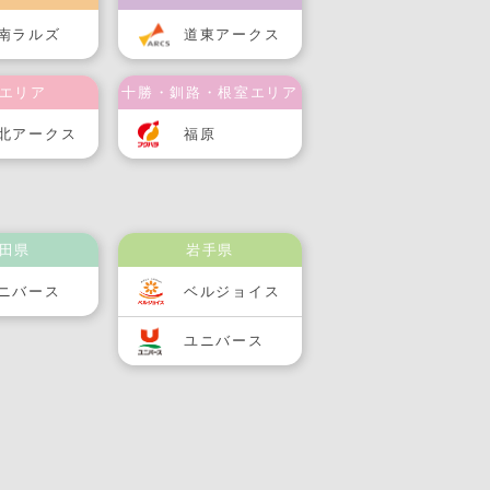
南ラルズ
道東アークス
エリア
十勝・釧路・根室エリア
北アークス
福原
田県
岩手県
ニバース
ベルジョイス
ユニバース