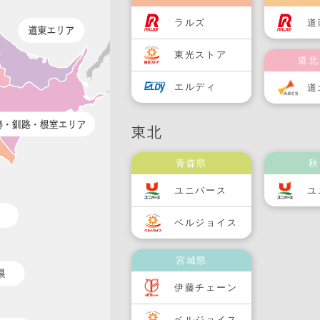
ラルズ
道
東光ストア
道北
エルディ
道
東北
青森県
秋
ユニバース
ユ
ベルジョイス
宮城県
伊藤チェーン
ベルジョイス