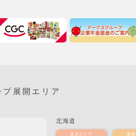
ープ展開エリア
北海道
道央エリア
道南