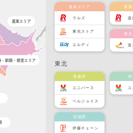
道央エリア
道南
ラルズ
道
東光ストア
道北
エルディ
道
東北
青森県
秋
ユニバース
ユ
ベルジョイス
宮城県
伊藤チェーン