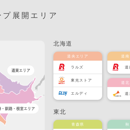
ープ展開エリア
北海道
道央エリア
道南
ラルズ
道
東光ストア
道北
エルディ
道
東北
青森県
秋