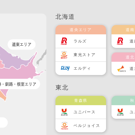
北海道
道央エリア
道南
ラルズ
道
東光ストア
道北
エルディ
道
東北
青森県
秋
ユニバース
ユ
ベルジョイス