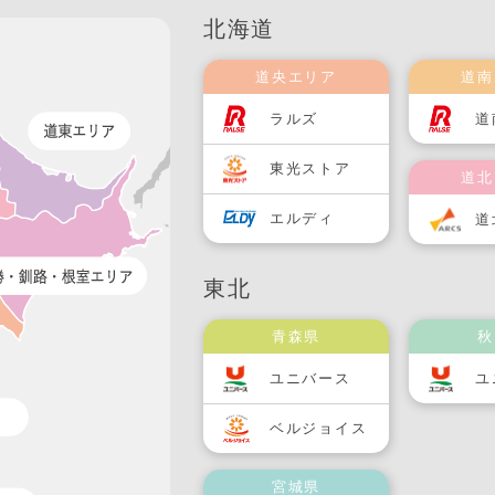
北海道
道央エリア
道南
ラルズ
道
東光ストア
道北
エルディ
道
東北
青森県
秋
ユニバース
ユ
ベルジョイス
宮城県