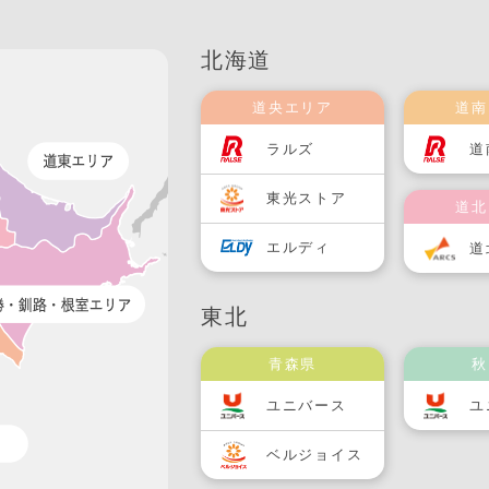
北海道
道央エリア
道南
ラルズ
道
東光ストア
道北
エルディ
道
東北
青森県
秋
ユニバース
ユ
ベルジョイス