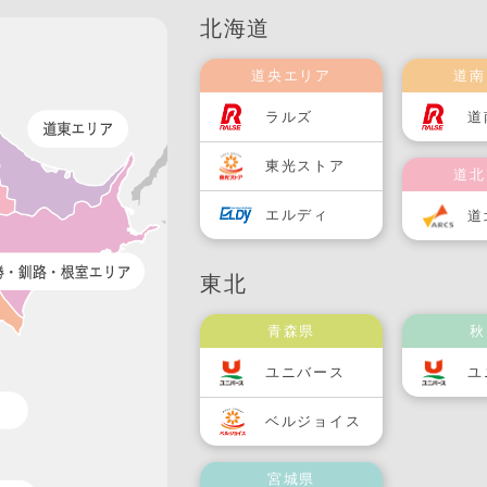
北海道
道央エリア
道南
ラルズ
道
東光ストア
道北
エルディ
道
東北
青森県
秋
ユニバース
ユ
ベルジョイス
宮城県