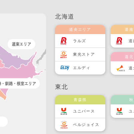
北海道
道央エリア
道南
ラルズ
道
東光ストア
道北
エルディ
道
東北
青森県
秋
ユニバース
ユ
ベルジョイス