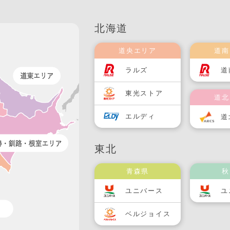
北海道
道央エリア
道南
ラルズ
道
東光ストア
道北
エルディ
道
東北
青森県
秋
ユニバース
ユ
ベルジョイス