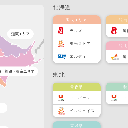
北海道
道央エリア
道南
ラルズ
道
東光ストア
道北
エルディ
道
東北
青森県
秋
ユニバース
ユ
ベルジョイス
宮城県