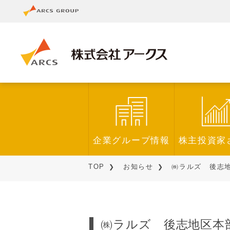
企業グループ情報
株主投資家
TOP
お知らせ
㈱ラルズ 後志地区
㈱ラルズ 後志地区本部事