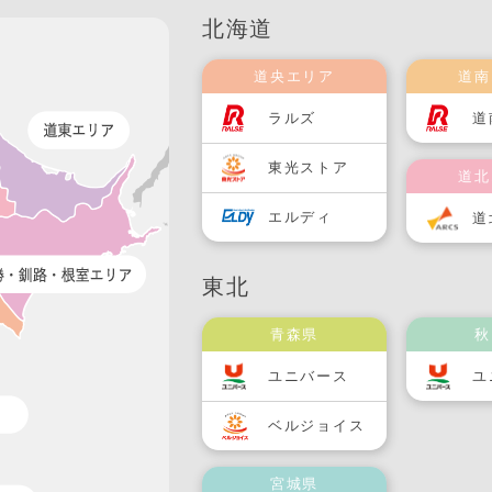
北海道
道央エリア
道南
ラルズ
道
東光ストア
道北
エルディ
道
東北
青森県
秋
ユニバース
ユ
ベルジョイス
宮城県