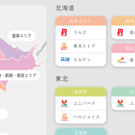
北海道
道央エリア
道南
ラルズ
道
東光ストア
道北
エルディ
道
東北
青森県
秋
ユニバース
ユ
ベルジョイス
宮城県