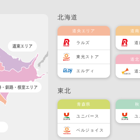
北海道
道央エリア
道南
ラルズ
道
東光ストア
道北
エルディ
道
東北
青森県
秋
ユニバース
ユ
ベルジョイス