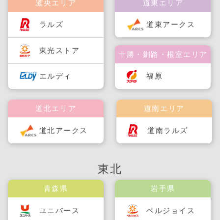
道央エリア
道東エリア
ラルズ
道東アークス
東光ストア
十勝・釧路・根室エリア
福原
エルディ
道北エリア
道南エリア
道北アークス
道南ラルズ
東北
青森県
岩手県
ユニバース
ベルジョイス